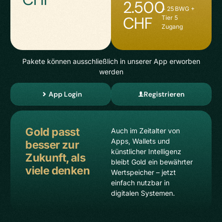
2.500
~ 25 BWG +
CHF
Tier 5
Zugang
Pakete können ausschließlich in unserer App erworben
werden
App Login
Registrieren
Gold passt
Auch im Zeitalter von
Apps, Wallets und
besser zur
künstlicher Intelligenz
Zukunft, als
bleibt Gold ein bewährter
viele denken
Wertspeicher – jetzt
einfach nutzbar in
digitalen Systemen.