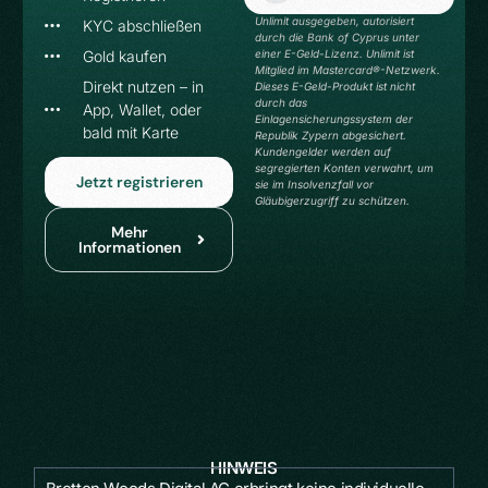
sowie die Mastercard® wird von
Unlimit ausgegeben, autorisiert
KYC abschließen
durch die Bank of Cyprus unter
einer E-Geld-Lizenz. Unlimit ist
Gold kaufen
Mitglied im Mastercard®-Netzwerk.
Direkt nutzen – in
Dieses E-Geld-Produkt ist nicht
durch das
App, Wallet, oder
Einlagensicherungssystem der
bald mit Karte
Republik Zypern abgesichert.
Kundengelder werden auf
segregierten Konten verwahrt, um
Jetzt registrieren
sie im Insolvenzfall vor
Gläubigerzugriff zu schützen.
Mehr
Informationen
H
I
N
W
E
I
S