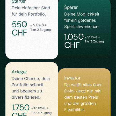
Starter
Sparer
Dein einfacher Start
für dein Portfolio.
Deine Möglichkeit
für ein goldenes
550
~ 5 BWG +
Sparschweinchen.
CHF
Tier 2 Zugang
1.050
~ 10 BWG +
CHF
Tier 3 Zugang
Anleger
Investor
Deine Chance, dein
Portfolio schnell
Du weißt alles über
und bequem zu
Gold. Jetzt nur mit
diversifizieren.
dem besten Preis
und der größten
1.750
~ 17 BWG +
Flexibilität.
CHF
Tier 4 Zugang