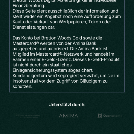
Bretton Woods Digital AG erbringt keine individuelle
Finanzberatung.
Diese Seite dient ausschließlich der Information und
stellt weder ein Angebot noch eine Aufforderung zum
Kauf oder Verkauf von Wertpapieren, Token oder
Dienstleistungen dar.
Das Konto bei Bretton Woods Gold sowie die
Mastercard® werden von der Amina Bank
ausgegeben und autorisiert. Die Amina Bank ist
Mitglied im Mastercard®-Netzwerk und handelt im
Rahmen einer E-Geld-Lizenz. Dieses E-Geld-Produkt
ist nicht durch ein staatliches
Einlagensicherungssystem abgesichert.
Kundeneigentum wird segregiert verwahrt, um sie im
Insolvenzfall vor dem Zugriff von Gläubigern zu
schutzen.
U
n
t
e
r
s
t
ü
t
z
t
d
u
r
c
h
: