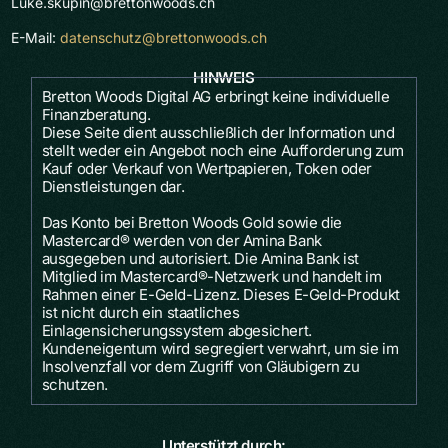
Luke.skupin@brettonwoods.ch
E-Mail:
datenschutz@brettonwoods.ch
H
I
N
W
E
I
S
Bretton Woods Digital AG erbringt keine individuelle
Finanzberatung.
Diese Seite dient ausschließlich der Information und
stellt weder ein Angebot noch eine Aufforderung zum
Kauf oder Verkauf von Wertpapieren, Token oder
Dienstleistungen dar.
Das Konto bei Bretton Woods Gold sowie die
Mastercard® werden von der Amina Bank
ausgegeben und autorisiert. Die Amina Bank ist
Mitglied im Mastercard®-Netzwerk und handelt im
Rahmen einer E-Geld-Lizenz. Dieses E-Geld-Produkt
ist nicht durch ein staatliches
Einlagensicherungssystem abgesichert.
Kundeneigentum wird segregiert verwahrt, um sie im
Insolvenzfall vor dem Zugriff von Gläubigern zu
schutzen.
U
n
t
e
r
s
t
ü
t
z
t
d
u
r
c
h
: